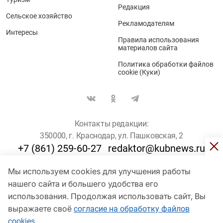
Редакция
Сельское хозяйство
Рекламодателям
Интересы
Правила использования
материалов сайта
Политика обработки файлов
cookie (Куки)
Контакты редакции:
350000, г. Краснодар, ул. Пашковская, 2
+7 (861) 259-60-27
redaktor@kubnews.ru
Мы используем cookies для улучшения работы
Для пользователей старше 16 лет
нашего сайта и большего удобства его
использования. Продолжая использовать сайт, Вы
© Кубанские Новости, 2017
Сетевое издание «kubnews» зарегистрировано Федеральной
выражаете своё
согласие на обработку файлов
службой по надзору в сфере связи, информационных технологий
cookies