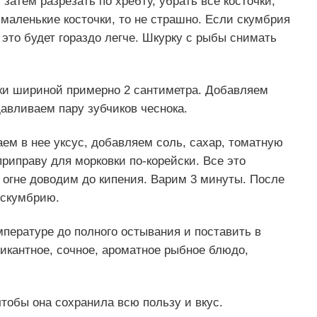
затем разрезать по хребту, убрать все косточки,
 маленькие косточки, то не страшно. Если скумбрия
 это будет гораздо легче. Шкурку с рыбы снимать
ки шириной примерно 2 сантиметра. Добавляем
авливаем пару зубчиков чеснока.
ем в нее уксус, добавляем соль, сахар, томатную
риправу для морковки по-корейски. Все это
 огне доводим до кипения. Варим 3 минуты. После
 скумбрию.
пературе до полного остывания и поставить в
пикантное, сочное, ароматное рыбное блюдо,
чтобы она сохранила всю пользу и вкус.