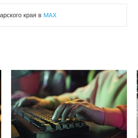
MAX
арского края
в