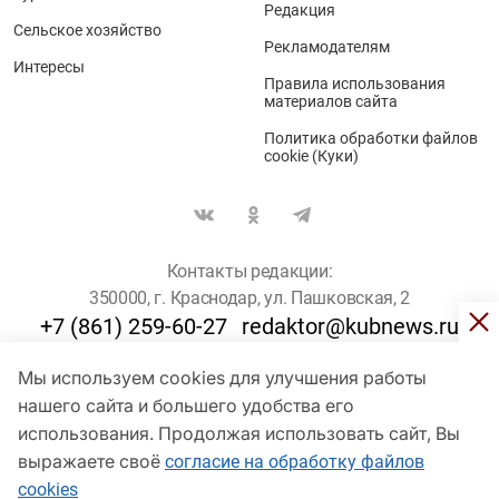
Редакция
Сельское хозяйство
Рекламодателям
Интересы
Правила использования
материалов сайта
Политика обработки файлов
cookie (Куки)
Контакты редакции:
350000, г. Краснодар, ул. Пашковская, 2
+7 (861) 259-60-27
redaktor@kubnews.ru
Мы используем cookies для улучшения работы
Для пользователей старше 16 лет
нашего сайта и большего удобства его
использования. Продолжая использовать сайт, Вы
© Кубанские Новости, 2017
Сетевое издание «kubnews» зарегистрировано Федеральной
выражаете своё
согласие на обработку файлов
службой по надзору в сфере связи, информационных технологий
cookies
и массовых коммуникаций (Роскомнадзор). Регистрационный