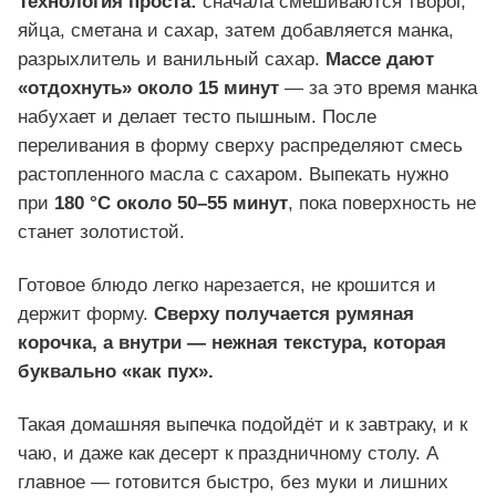
Технология проста:
сначала смешиваются творог,
яйца, сметана и сахар, затем добавляется манка,
разрыхлитель и ванильный сахар.
Массе дают
«отдохнуть» около 15 минут
— за это время манка
набухает и делает тесто пышным. После
переливания в форму сверху распределяют смесь
растопленного масла с сахаром. Выпекать нужно
при
180 °C около 50–55 минут
, пока поверхность не
станет золотистой.
Готовое блюдо легко нарезается, не крошится и
держит форму.
Сверху получается румяная
корочка, а внутри — нежная текстура, которая
буквально «как пух».
Такая домашняя выпечка подойдёт и к завтраку, и к
чаю, и даже как десерт к праздничному столу. А
главное — готовится быстро, без муки и лишних