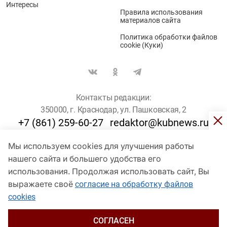
Интересы
Правила использования
материалов сайта
Политика обработки файлов
cookie (Куки)
Контакты редакции:
350000, г. Краснодар, ул. Пашковская, 2
+7 (861) 259-60-27
redaktor@kubnews.ru
Мы используем cookies для улучшения работы
Для пользователей старше 16 лет
нашего сайта и большего удобства его
© Кубанские Новости, 2017
использования. Продолжая использовать сайт, Вы
Сетевое издание «kubnews» зарегистрировано Федеральной
выражаете своё
согласие на обработку файлов
службой по надзору в сфере связи, информационных технологий
cookies
и массовых коммуникаций (Роскомнадзор). Регистрационный
номер Эл № ФС 77 - 78802 от 30 июля 2020 года. Учредитель -
ООО "ГИК "Кубанские Новости" (350000, Краснодар, ул.
СОГЛАСЕН
Пашковская, 2). Главный редактор – Филиппов О. Ю.