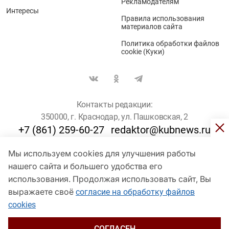
Рекламодателям
Интересы
Правила использования
материалов сайта
Политика обработки файлов
cookie (Куки)
Контакты редакции:
350000, г. Краснодар, ул. Пашковская, 2
+7 (861) 259-60-27
redaktor@kubnews.ru
Мы используем cookies для улучшения работы
Для пользователей старше 16 лет
нашего сайта и большего удобства его
© Кубанские Новости, 2017
использования. Продолжая использовать сайт, Вы
Сетевое издание «kubnews» зарегистрировано Федеральной
выражаете своё
согласие на обработку файлов
службой по надзору в сфере связи, информационных технологий
cookies
и массовых коммуникаций (Роскомнадзор). Регистрационный
номер Эл № ФС 77 - 78802 от 30 июля 2020 года. Учредитель -
ООО "ГИК "Кубанские Новости" (350000, Краснодар, ул.
СОГЛАСЕН