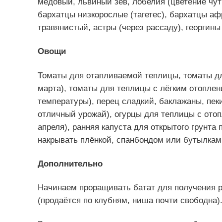
медовый, львиный зев, лобелия (цветение чуть
бархатцы низкорослые (тагетес), бархатцы аф
травянистый, астры (через рассаду), георгины 
Овощи
Томаты для отапливаемой теплицы, томаты д
марта), томаты для теплицы с лёгким отоплен
температуры), перец сладкий, баклажаны, пеки
отличный урожай), огурцы для теплицы с отоп
апреля), ранняя капуста для открытого грунта
накрывать плёнкой, спанбондом или бутылкам
Дополнительно
Начинаем проращивать батат для получения р
(продаётся по клубням, ниша почти свободна)