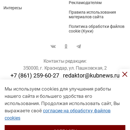
Рекламодателям
Интересы
Правила использования
материалов сайта
Политика обработки файлов
cookie (Куки)
Контакты редакции:
350000, г. Краснодар, ул. Пашковская, 2
+7 (861) 259-60-27
redaktor@kubnews.ru
Мы используем cookies для улучшения работы
Для пользователей старше 16 лет
нашего сайта и большего удобства его
использования. Продолжая использовать сайт, Вы
© Кубанские Новости, 2017
Сетевое издание «kubnews» зарегистрировано Федеральной
выражаете своё
согласие на обработку файлов
службой по надзору в сфере связи, информационных технологий
cookies
и массовых коммуникаций (Роскомнадзор). Регистрационный
номер Эл № ФС 77 - 78802 от 30 июля 2020 года. Учредитель -
ООО "ГИК "Кубанские Новости" (350000, Краснодар, ул.