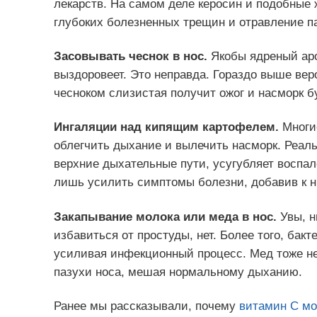
лекарств. На самом деле керосин и подобные 
глубоких болезненных трещин и отравление п
Засовывать чеснок в нос.
Якобы ядреный аро
выздоровеет. Это неправда. Гораздо выше веро
чесноком слизистая получит ожог и насморк б
Ингаляции над кипящим картофелем.
Многи
облегчить дыхание и вылечить насморк. Реаль
верхние дыхательные пути, усугубляет воспал
лишь усилить симптомы болезни, добавив к ни
Закапывание молока или меда в нос.
Увы, н
избавиться от простуды, нет. Более того, бак
усиливая инфекционный процесс. Мед тоже не
пазухи носа, мешая нормальному дыханию.
Ранее мы рассказывали, почему
витамин С мо