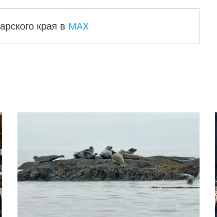
MAX
арского края
в