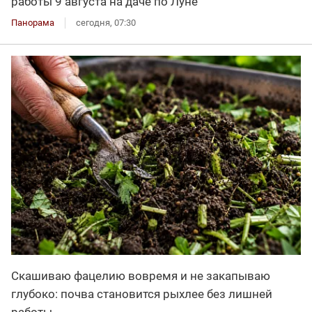
работы 9 августа на даче по Луне
Панорама
сегодня, 07:30
Скашиваю фацелию вовремя и не закапываю
глубоко: почва становится рыхлее без лишней