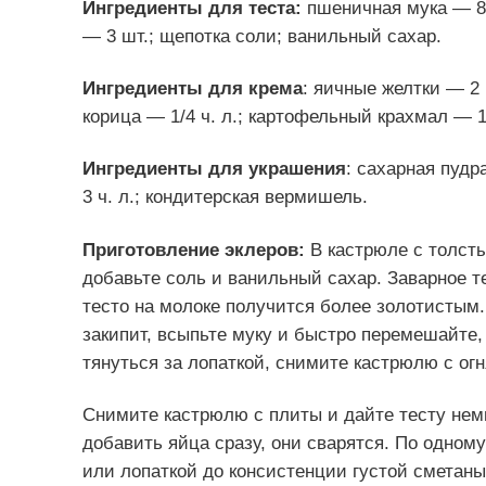
Ингредиенты для теста:
пшеничная мука — 85
— 3 шт.; щепотка соли; ванильный сахар.
Ингредиенты для крема
: яичные желтки — 2 
корица — 1/4 ч. л.; картофельный крахмал — 1 
Ингредиенты для украшения
: сахарная пудр
3 ч. л.; кондитерская вермишель.
Приготовление эклеров:
В кастрюле с толст
добавьте соль и ванильный сахар. Заварное т
тесто на молоке получится более золотистым
закипит, всыпьте муку и быстро перемешайте, 
тянуться за лопаткой, снимите кастрюлю с огн
Снимите кастрюлю с плиты и дайте тесту нем
добавить яйца сразу, они сварятся. По одному
или лопаткой до консистенции густой сметаны