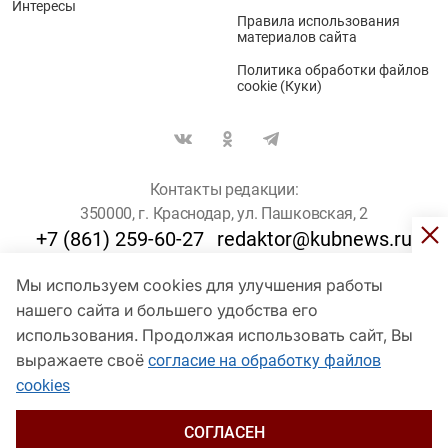
Интересы
Правила использования
материалов сайта
Политика обработки файлов
cookie (Куки)
Контакты редакции:
350000, г. Краснодар, ул. Пашковская, 2
+7 (861) 259-60-27
redaktor@kubnews.ru
Мы используем cookies для улучшения работы
Для пользователей старше 16 лет
нашего сайта и большего удобства его
© Кубанские Новости, 2017
использования. Продолжая использовать сайт, Вы
Сетевое издание «kubnews» зарегистрировано Федеральной
выражаете своё
согласие на обработку файлов
службой по надзору в сфере связи, информационных технологий
cookies
и массовых коммуникаций (Роскомнадзор). Регистрационный
номер Эл № ФС 77 - 78802 от 30 июля 2020 года. Учредитель -
ООО "ГИК "Кубанские Новости" (350000, Краснодар, ул.
СОГЛАСЕН
Пашковская, 2). Главный редактор – Филиппов О. Ю.