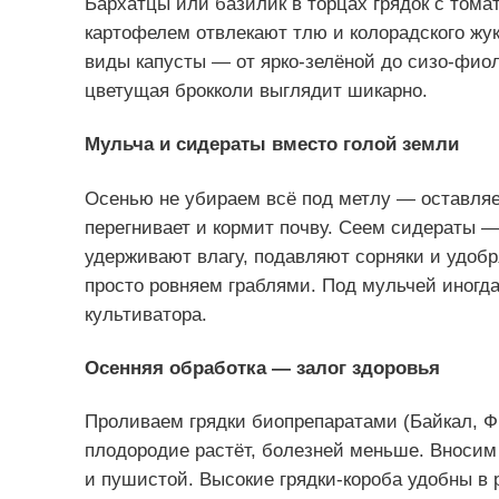
Бархатцы или базилик в торцах грядок с тома
картофелем отвлекают тлю и колорадского жу
виды капусты — от ярко-зелёной до сизо-фиол
цветущая брокколи выглядит шикарно.
Мульча и сидераты вместо голой земли
Осенью не убираем всё под метлу — оставляем
перегнивает и кормит почву. Сеем сидераты —
удерживают влагу, подавляют сорняки и удо
просто ровняем граблями. Под мульчей иног
культиватора.
Осенняя обработка — залог здоровья
Проливаем грядки биопрепаратами (Байкал, Ф
плодородие растёт, болезней меньше. Вносим
и пушистой. Высокие грядки-короба удобны в 