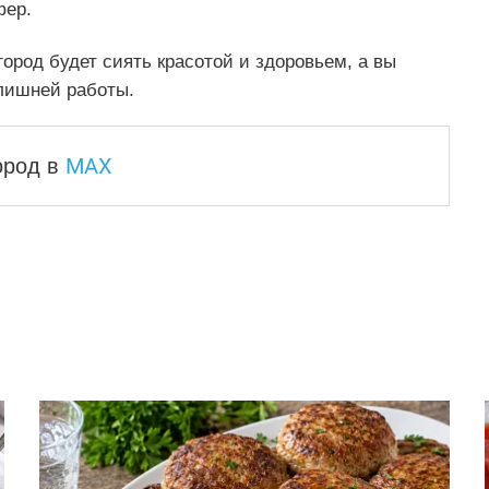
фер.
род будет сиять красотой и здоровьем, а вы
лишней работы.
MAX
город
в