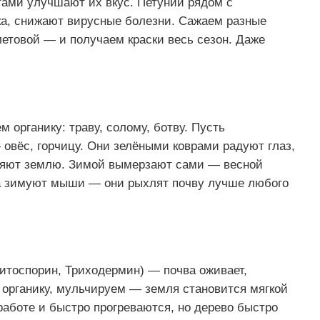
тами улучшают их вкус. Петунии рядом с
ка, снижают вирусные болезни. Сажаем разные
етовой — и получаем краски весь сезон. Даже
 органику: траву, солому, ботву. Пусть
 овёс, горчицу. Они зелёными коврами радуют глаз,
бряют землю. Зимой вымерзают сами — весной
да зимуют мыши — они рыхлят почву лучше любого
итоспорин, Триходермин) — почва оживает,
 органику, мульчируем — земля становится мягкой
работе и быстро прогреваются, но дерево быстро