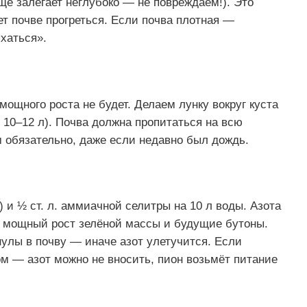
ище залегает неглубоко — не повреждаем!). Это
ет почве прогреться. Если почва плотная —
хаться».
ощного роста не будет. Делаем лунку вокруг куста
10–12 л). Почва должна пропитаться на всю
 обязательно, даже если недавно был дождь.
 и ½ ст. л. аммиачной селитры на 10 л воды. Азота
а мощный рост зелёной массы и будущие бутоны.
улы в почву — иначе азот улетучится. Если
м — азот можно не вносить, пион возьмёт питание