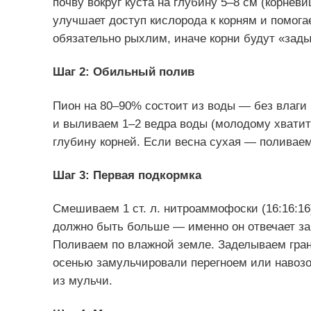
почву вокруг куста на глубину 5–8 см (корнев
улучшает доступ кислорода к корням и помога
обязательно рыхлим, иначе корни будут «зады
Шаг 2: Обильный полив
Пион на 80–90% состоит из воды — без влаги м
и выливаем 1–2 ведра воды (молодому хватит 
глубину корней. Если весна сухая — поливаем
Шаг 3: Первая подкормка
Смешиваем 1 ст. л. нитроаммофоски (16:16:16)
должно быть больше — именно он отвечает з
Поливаем по влажной земле. Заделываем гран
осенью замульчировали перегноем или навозо
из мульчи.