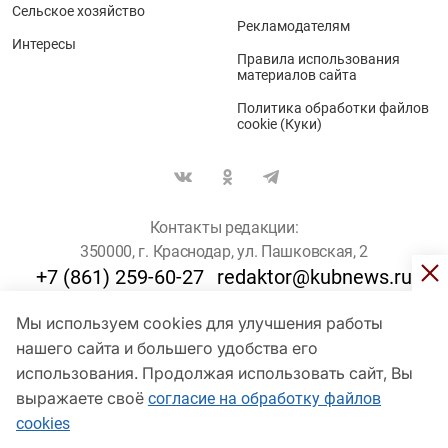
Сельское хозяйство
Рекламодателям
Интересы
Правила использования
материалов сайта
Политика обработки файлов
cookie (Куки)
Контакты редакции:
350000, г. Краснодар, ул. Пашковская, 2
+7 (861) 259-60-27
redaktor@kubnews.ru
Мы используем cookies для улучшения работы
Для пользователей старше 16 лет
нашего сайта и большего удобства его
© Кубанские Новости, 2017
использования. Продолжая использовать сайт, Вы
Сетевое издание «kubnews» зарегистрировано Федеральной
выражаете своё
согласие на обработку файлов
службой по надзору в сфере связи, информационных технологий
cookies
и массовых коммуникаций (Роскомнадзор). Регистрационный
номер Эл № ФС 77 - 78802 от 30 июля 2020 года. Учредитель -