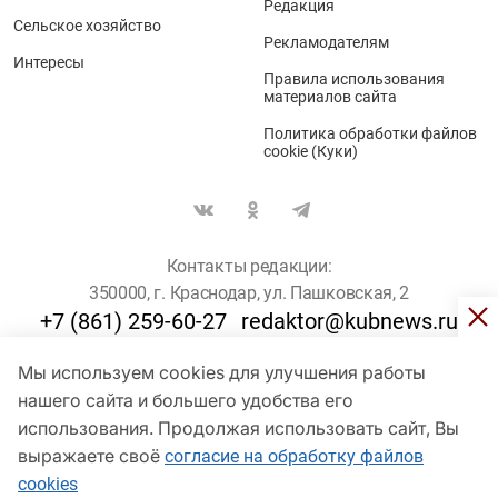
Редакция
Сельское хозяйство
Рекламодателям
Интересы
Правила использования
материалов сайта
Политика обработки файлов
cookie (Куки)
Контакты редакции:
350000, г. Краснодар, ул. Пашковская, 2
+7 (861) 259-60-27
redaktor@kubnews.ru
Мы используем cookies для улучшения работы
Для пользователей старше 16 лет
нашего сайта и большего удобства его
© Кубанские Новости, 2017
использования. Продолжая использовать сайт, Вы
Сетевое издание «kubnews» зарегистрировано Федеральной
выражаете своё
согласие на обработку файлов
службой по надзору в сфере связи, информационных технологий
cookies
и массовых коммуникаций (Роскомнадзор). Регистрационный