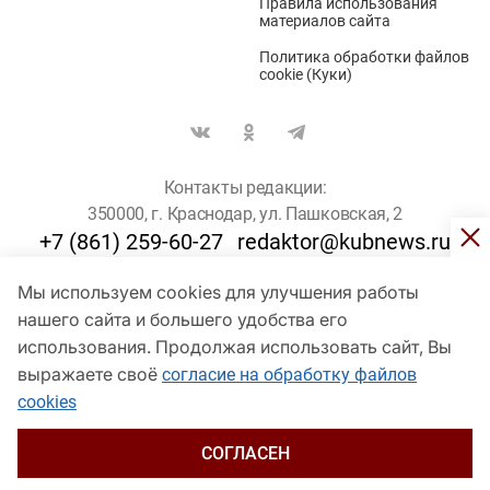
Правила использования
материалов сайта
Политика обработки файлов
cookie (Куки)
Контакты редакции:
350000, г. Краснодар, ул. Пашковская, 2
+7 (861) 259-60-27
redaktor@kubnews.ru
Мы используем cookies для улучшения работы
Для пользователей старше 16 лет
нашего сайта и большего удобства его
использования. Продолжая использовать сайт, Вы
© Кубанские Новости, 2017
Сетевое издание «kubnews» зарегистрировано Федеральной
выражаете своё
согласие на обработку файлов
службой по надзору в сфере связи, информационных технологий
cookies
и массовых коммуникаций (Роскомнадзор). Регистрационный
номер Эл № ФС 77 - 78802 от 30 июля 2020 года. Учредитель -
ООО "ГИК "Кубанские Новости" (350000, Краснодар, ул.
СОГЛАСЕН
Пашковская, 2). Главный редактор – Филиппов О. Ю.