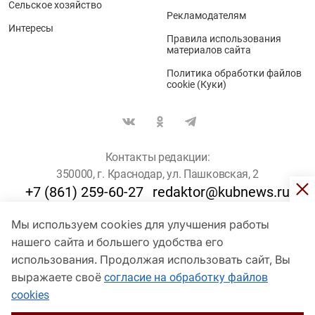
Сельское хозяйство
Рекламодателям
Интересы
Правила использования
материалов сайта
Политика обработки файлов
cookie (Куки)
Контакты редакции:
350000, г. Краснодар, ул. Пашковская, 2
+7 (861) 259-60-27
redaktor@kubnews.ru
Мы используем cookies для улучшения работы
Для пользователей старше 16 лет
нашего сайта и большего удобства его
использования. Продолжая использовать сайт, Вы
© Кубанские Новости, 2017
Сетевое издание «kubnews» зарегистрировано Федеральной
выражаете своё
согласие на обработку файлов
службой по надзору в сфере связи, информационных технологий
cookies
и массовых коммуникаций (Роскомнадзор). Регистрационный
номер Эл № ФС 77 - 78802 от 30 июля 2020 года. Учредитель -