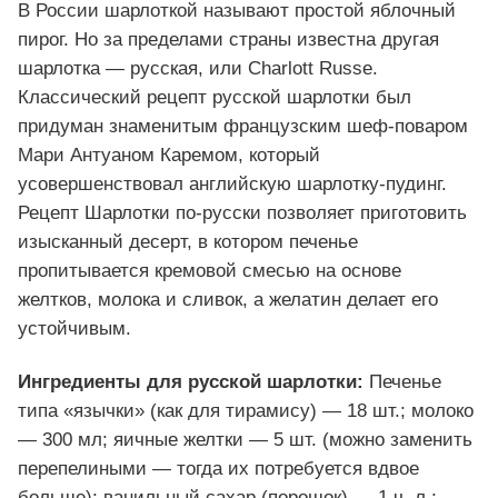
В России шарлоткой называют простой яблочный
пирог. Но за пределами страны известна другая
шарлотка — русская, или Charlott Russe.
Классический рецепт русской шарлотки был
придуман знаменитым французским шеф-поваром
Мари Антуаном Каремом, который
усовершенствовал английскую шарлотку-пудинг.
Рецепт Шарлотки по-русски позволяет приготовить
изысканный десерт, в котором печенье
пропитывается кремовой смесью на основе
желтков, молока и сливок, а желатин делает его
устойчивым.
Ингредиенты для русской шарлотки:
Печенье
типа «язычки» (как для тирамису) — 18 шт.; молоко
— 300 мл; яичные желтки — 5 шт. (можно заменить
перепелиными — тогда их потребуется вдвое
больше); ванильный сахар (порошок) — 1 ч. л.;