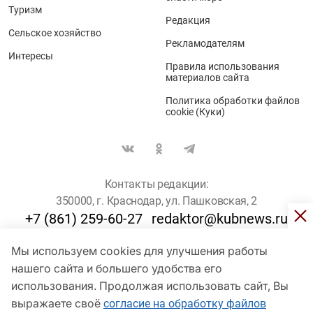
Туризм
Редакция
Сельское хозяйство
Рекламодателям
Интересы
Правила использования
материалов сайта
Политика обработки файлов
cookie (Куки)
Контакты редакции:
350000, г. Краснодар, ул. Пашковская, 2
+7 (861) 259-60-27
redaktor@kubnews.ru
Мы используем cookies для улучшения работы
Для пользователей старше 16 лет
нашего сайта и большего удобства его
использования. Продолжая использовать сайт, Вы
© Кубанские Новости, 2017
Сетевое издание «kubnews» зарегистрировано Федеральной
выражаете своё
согласие на обработку файлов
службой по надзору в сфере связи, информационных технологий