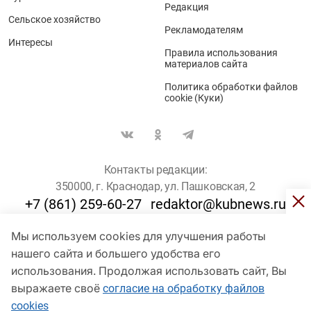
Редакция
Сельское хозяйство
Рекламодателям
Интересы
Правила использования
материалов сайта
Политика обработки файлов
cookie (Куки)
Контакты редакции:
350000, г. Краснодар, ул. Пашковская, 2
+7 (861) 259-60-27
redaktor@kubnews.ru
Мы используем cookies для улучшения работы
Для пользователей старше 16 лет
нашего сайта и большего удобства его
использования. Продолжая использовать сайт, Вы
© Кубанские Новости, 2017
Сетевое издание «kubnews» зарегистрировано Федеральной
выражаете своё
согласие на обработку файлов
службой по надзору в сфере связи, информационных технологий
cookies
и массовых коммуникаций (Роскомнадзор). Регистрационный