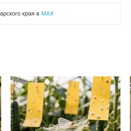
MAX
арского края
в