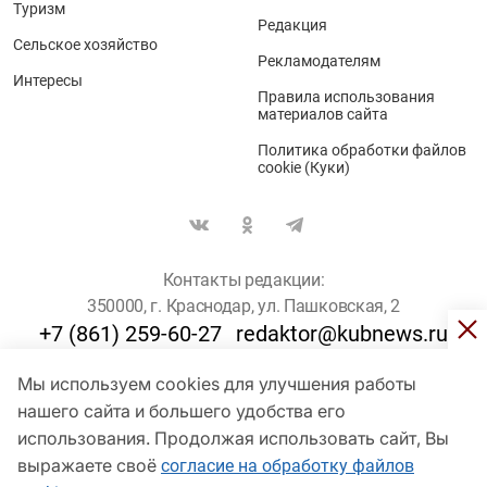
Туризм
Редакция
Сельское хозяйство
Рекламодателям
Интересы
Правила использования
материалов сайта
Политика обработки файлов
cookie (Куки)
Контакты редакции:
350000, г. Краснодар, ул. Пашковская, 2
+7 (861) 259-60-27
redaktor@kubnews.ru
Мы используем cookies для улучшения работы
Для пользователей старше 16 лет
нашего сайта и большего удобства его
использования. Продолжая использовать сайт, Вы
© Кубанские Новости, 2017
Сетевое издание «kubnews» зарегистрировано Федеральной
выражаете своё
согласие на обработку файлов
службой по надзору в сфере связи, информационных технологий