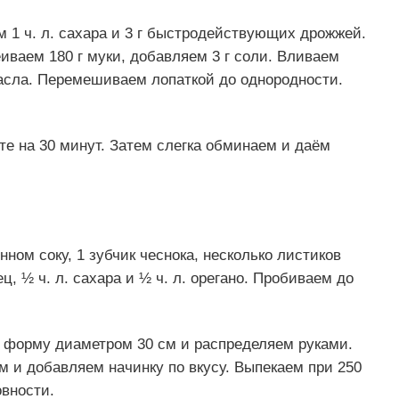
м 1 ч. л. сахара и 3 г быстродействующих дрожжей.
ваем 180 г муки, добавляем 3 г соли. Вливаем
асла. Перемешиваем лопаткой до однородности.
е на 30 минут. Затем слегка обминаем и даём
ном соку, 1 зубчик чеснока, несколько листиков
ец, ½ ч. л. сахара и ½ ч. л. орегано. Пробиваем до
 форму диаметром 30 см и распределяем руками.
и добавляем начинку по вкусу. Выпекаем при 250
овности.