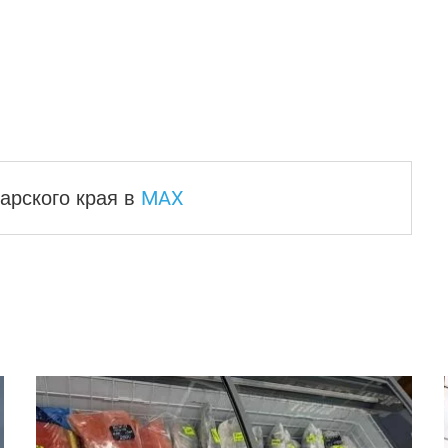
MAX
арского края
в