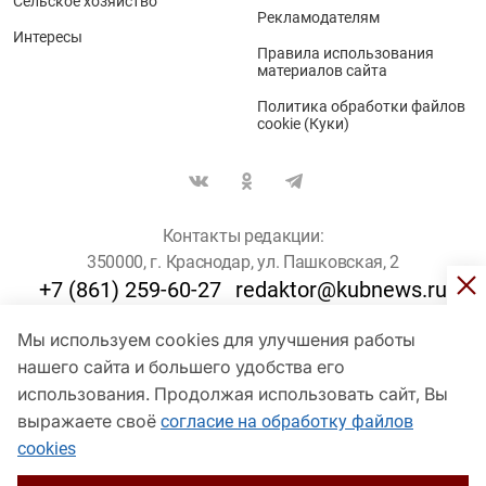
Сельское хозяйство
Рекламодателям
Интересы
Правила использования
материалов сайта
Политика обработки файлов
cookie (Куки)
Контакты редакции:
350000, г. Краснодар, ул. Пашковская, 2
+7 (861) 259-60-27
redaktor@kubnews.ru
Мы используем cookies для улучшения работы
Для пользователей старше 16 лет
нашего сайта и большего удобства его
использования. Продолжая использовать сайт, Вы
© Кубанские Новости, 2017
Сетевое издание «kubnews» зарегистрировано Федеральной
выражаете своё
согласие на обработку файлов
службой по надзору в сфере связи, информационных технологий
cookies
и массовых коммуникаций (Роскомнадзор). Регистрационный
номер Эл № ФС 77 - 78802 от 30 июля 2020 года. Учредитель -