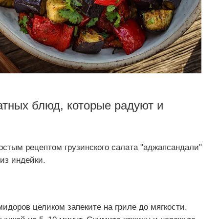
атных блюд, которые радуют и
остым рецептом грузинского салата "аджапсандали"
из индейки.
мидоров целиком запеките на гриле до мягкости.