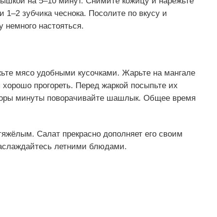
рышкой на 5–10 минут. Снимите кожицу и нарежьте
 1–2 зубчика чеснока. Посолите по вкусу и
 немного настояться.
ьте мясо удобными кусочками. Жарьте на мангале
ы хорошо прогореть. Перед жаркой посыпьте их
торы минуты поворачивайте шашлык. Общее время
тяжёлым. Салат прекрасно дополняет его своим
наслаждайтесь летними блюдами.