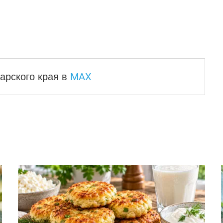
MAX
арского края
в