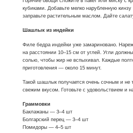
Горячие овощи сложите в пакет или миску с к
кубиками. Добавьте мелко нарубленную кинзу и
заправьте растительным маслом. Дайте салату
Шашлык из индейки
Филе бедра индейки уже замариновано. Нареж
на расстоянии 10–15 см от углей. Угли должн
солью, чтобы жир не вспыхивал. Каждые пол
приготовления — около 15 минут.
Такой шашлык получается очень сочным и не 
свежим вкусом. Готовьте с удовольствием и 
Граммовки
Баклажаны — 3–4 шт
Болгарский перец — 3–4 шт
Помидоры — 4–5 шт