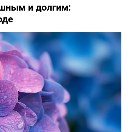
ышным и долгим:
оде