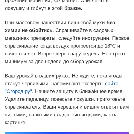
брожения манит их, как магнит. Они летят в
ловушку и гибнут в этой бражке.
При массовом нашествии вишнёвой мухи
без
химии не обойтись.
Спрашивайте в садовых
магазинах препараты, следуйте инструкции. Первое
опрыскивание когда воздух прогреется до 18°С и
начнётся лёт. Второе через пару недель. Но строго
минимум за две недели до сбора урожая!
Ваш урожай в ваших руках. Не ждите, пока ягоды
станут червивыми, напоминают эксперты
сайта
"Огород.ру".
Начните защиту в ближайшее время.
Удалите падалицу, повесьте ловушки, приготовьте
опрыскиватель. Ваши черешня и вишня ответят вам
чистыми, налитыми сладостью ягодами, как на
картинке.