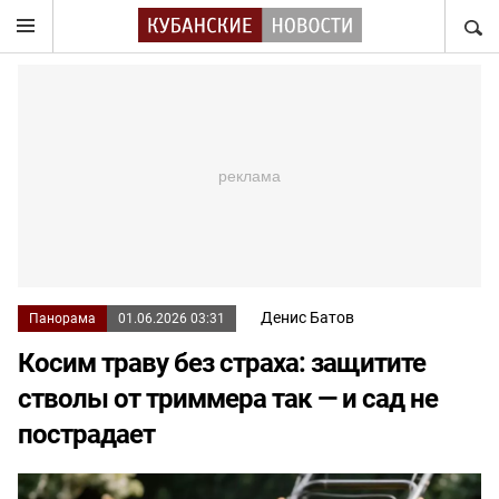
НАЙТ
Денис Батов
Панорама
01.06.2026 03:31
Косим траву без страха: защитите
стволы от триммера так — и сад не
пострадает