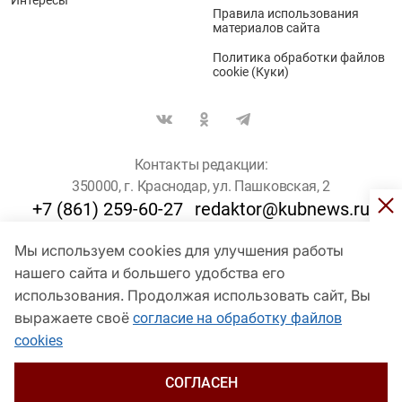
Правила использования
материалов сайта
Политика обработки файлов
cookie (Куки)
Контакты редакции:
350000, г. Краснодар, ул. Пашковская, 2
+7 (861) 259-60-27
redaktor@kubnews.ru
Мы используем cookies для улучшения работы
Для пользователей старше 16 лет
нашего сайта и большего удобства его
© Кубанские Новости, 2017
использования. Продолжая использовать сайт, Вы
Сетевое издание «kubnews» зарегистрировано Федеральной
выражаете своё
согласие на обработку файлов
службой по надзору в сфере связи, информационных технологий
cookies
и массовых коммуникаций (Роскомнадзор). Регистрационный
номер Эл № ФС 77 - 78802 от 30 июля 2020 года. Учредитель -
ООО "ГИК "Кубанские Новости" (350000, Краснодар, ул.
СОГЛАСЕН
Пашковская, 2). Главный редактор – Филиппов О. Ю.