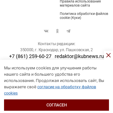
Правила использования
материалов сайта
Политика обработки файлов
cookie (Куки)
Контакты редакции:
350000, г. Краснодар, ул. Пашковская, 2
+7 (861) 259-60-27
redaktor@kubnews.ru
Мы используем cookies для улучшения работы
Для пользователей старше 16 лет
нашего сайта и большего удобства его
© Кубанские Новости, 2017
использования. Продолжая использовать сайт, Вы
Сетевое издание «kubnews» зарегистрировано Федеральной
выражаете своё
согласие на обработку файлов
службой по надзору в сфере связи, информационных технологий
cookies
и массовых коммуникаций (Роскомнадзор). Регистрационный
номер Эл № ФС 77 - 78802 от 30 июля 2020 года. Учредитель -
ООО "ГИК "Кубанские Новости" (350000, Краснодар, ул.
СОГЛАСЕН
Пашковская, 2). Главный редактор – Филиппов О. Ю.