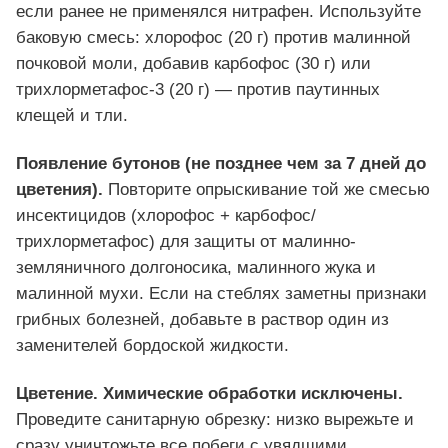
если ранее не применялся нитрафен. Используйте
баковую смесь: хлорофос (20 г) против малинной
почковой моли, добавив карбофос (30 г) или
трихлорметафос-3 (20 г) — против паутинных
клещей и тли.
Появление бутонов (не позднее чем за 7 дней до
цветения).
Повторите опрыскивание той же смесью
инсектицидов (хлорофос + карбофос/
трихлорметафос) для защиты от малинно-
земляничного долгоносика, малинного жука и
малинной мухи. Если на стеблях заметны признаки
грибных болезней, добавьте в раствор один из
заменителей бордоской жидкости.
Цветение. Химические обработки исключены.
Проведите санитарную обрезку: низко вырежьте и
сразу уничтожьте все побеги с увядшими,