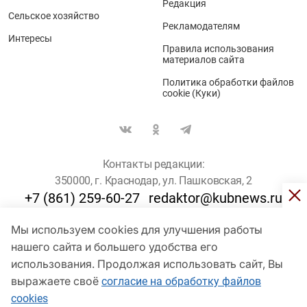
Редакция
Сельское хозяйство
Рекламодателям
Интересы
Правила использования
материалов сайта
Политика обработки файлов
cookie (Куки)
Контакты редакции:
350000, г. Краснодар, ул. Пашковская, 2
+7 (861) 259-60-27
redaktor@kubnews.ru
Мы используем cookies для улучшения работы
Для пользователей старше 16 лет
нашего сайта и большего удобства его
использования. Продолжая использовать сайт, Вы
© Кубанские Новости, 2017
Сетевое издание «kubnews» зарегистрировано Федеральной
выражаете своё
согласие на обработку файлов
службой по надзору в сфере связи, информационных технологий
cookies
и массовых коммуникаций (Роскомнадзор). Регистрационный