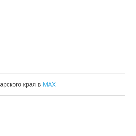
MAX
арского края
в