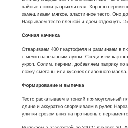
чайные ложки разрыхлителя. Хорошо перемеши
замешиваем мягкое, эластичное тесто. Оно до
Накрываем тесто плёнкой и даём отдохнуть 15
Сочная начинка
Отвариваем 400 г картофеля и разминаем в п
с мелко нарезанным луком. Соединяем карто
укроп. Солим, перчим, добавляем паприку по 
ложку сметаны или кусочек сливочного масла.
Формирование и выпечка
Тесто раскатываем в тонкий прямоугольный п
длине и аккуратно сворачиваем в рулет. Наре
улитки срезом вниз на противень с пергамен
Выпекаем в разогретой до 200°C духовке 20–2