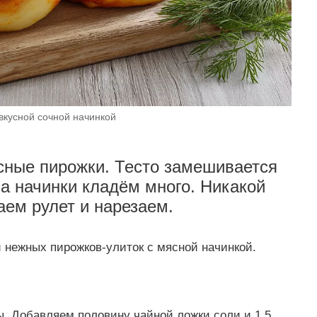
вкусной сочной начинкой
сные пирожки. Тесто замешивается
, а начинки кладём много. Никакой
аем рулет и нарезаем.
нежных пирожков-улиток с мясной начинкой.
ны. Добавляем половину чайной ложки соли и 1,5