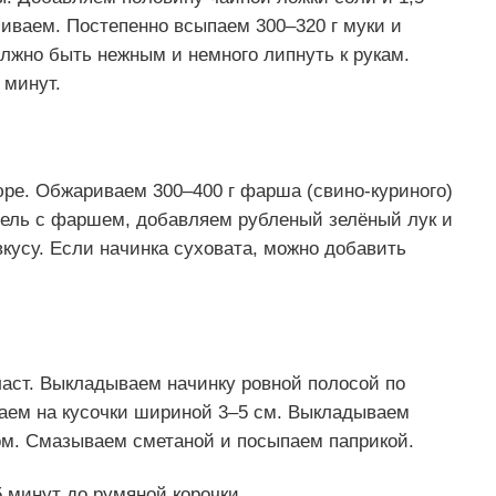
ваем. Постепенно всыпаем 300–320 г муки и
лжно быть нежным и немного липнуть к рукам.
 минут.
юре. Обжариваем 300–400 г фарша (свино-куриного)
фель с фаршем, добавляем рубленый зелёный лук и
вкусу. Если начинка суховата, можно добавить
ласт. Выкладываем начинку ровной полосой по
заем на кусочки шириной 3–5 см. Выкладываем
том. Смазываем сметаной и посыпаем паприкой.
5 минут до румяной корочки.