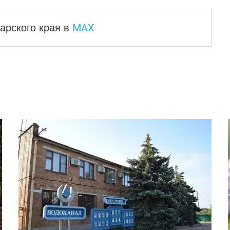
MAX
арского края
в