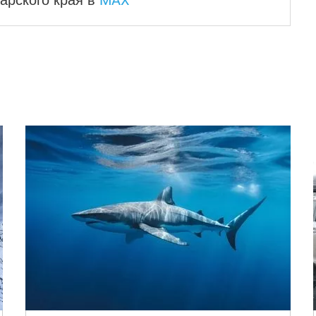
MAX
арского края
в