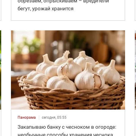
обрезаем, опрыскиваем – вредители
бегут, урожай хранится
Панорама
сегодня, 05:55
Закапываю банку с чесноком в огороде:
необычные способы хранения чеснока