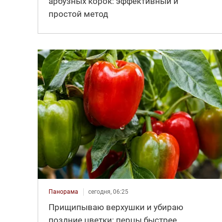
арбузных корок: эффективный и
простой метод
Панорама
сегодня, 06:25
Прищипываю верхушки и убираю
поздние цветки: перцы быстрее