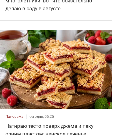
многолетники: вот что обязательно
делаю в саду в августе
Панорама
сегодня, 05:25
Натираю тесто поверх джема и пеку
одним пластом: венское печенье