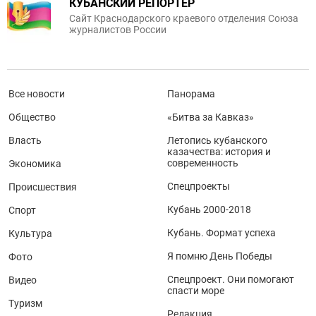
КУБАНСКИЙ РЕПОРТЕР
Сайт Краснодарского краевого отделения Союза
журналистов России
Все новости
Панорама
Общество
«Битва за Кавказ»
Власть
Летопись кубанского
казачества: история и
современность
Экономика
Спецпроекты
Происшествия
Кубань 2000-2018
Спорт
Кубань. Формат успеха
Культура
Я помню День Победы
Фото
Спецпроект. Они помогают
Видео
спасти море
Туризм
Редакция