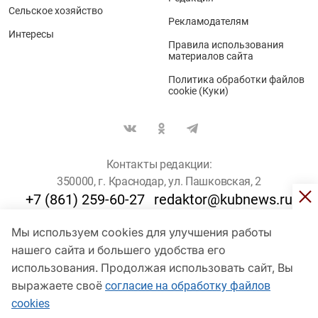
Сельское хозяйство
Рекламодателям
Интересы
Правила использования
материалов сайта
Политика обработки файлов
cookie (Куки)
Контакты редакции:
350000, г. Краснодар, ул. Пашковская, 2
+7 (861) 259-60-27
redaktor@kubnews.ru
Мы используем cookies для улучшения работы
Для пользователей старше 16 лет
нашего сайта и большего удобства его
использования. Продолжая использовать сайт, Вы
© Кубанские Новости, 2017
Сетевое издание «kubnews» зарегистрировано Федеральной
выражаете своё
согласие на обработку файлов
службой по надзору в сфере связи, информационных технологий
cookies
и массовых коммуникаций (Роскомнадзор). Регистрационный
номер Эл № ФС 77 - 78802 от 30 июля 2020 года. Учредитель -