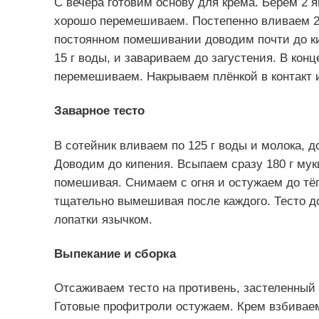
С вечера готовим основу для крема. Берём 2 я
хорошо перемешиваем. Постепенно вливаем 20
постоянном помешивании доводим почти до ки
15 г воды, и завариваем до загустения. В кон
перемешиваем. Накрываем плёнкой в контакт 
Заварное тесто
В сотейник вливаем по 125 г воды и молока, д
Доводим до кипения. Всыпаем сразу 180 г мук
помешивая. Снимаем с огня и остужаем до тёп
тщательно вымешивая после каждого. Тесто д
лопатки язычком.
Выпекание и сборка
Отсаживаем тесто на противень, застеленный 
Готовые профитроли остужаем. Крем взбивае