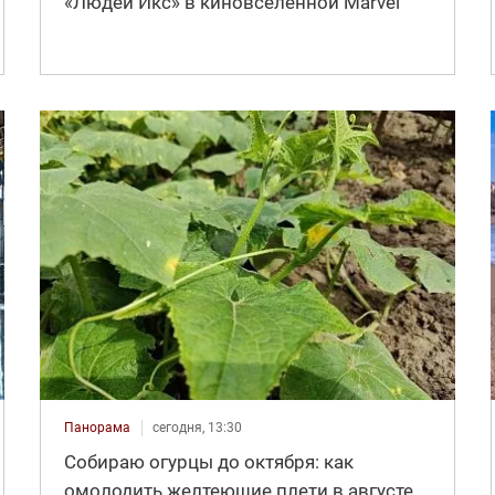
«Людей Икс» в киновселенной Marvel
Панорама
сегодня, 13:30
Собираю огурцы до октября: как
омолодить желтеющие плети в августе