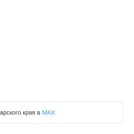
MAX
арского края
в