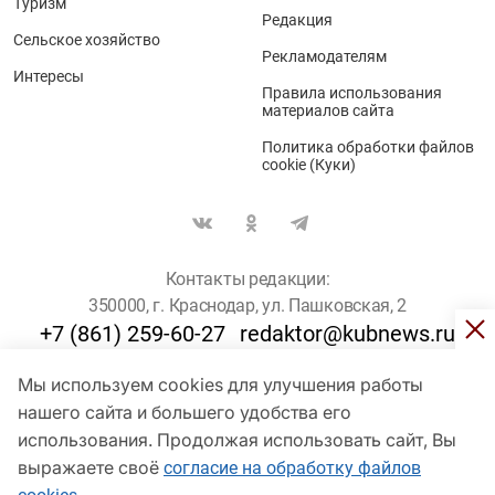
Туризм
Редакция
Сельское хозяйство
Рекламодателям
Интересы
Правила использования
материалов сайта
Политика обработки файлов
cookie (Куки)
Контакты редакции:
350000, г. Краснодар, ул. Пашковская, 2
+7 (861) 259-60-27
redaktor@kubnews.ru
Мы используем cookies для улучшения работы
Для пользователей старше 16 лет
нашего сайта и большего удобства его
использования. Продолжая использовать сайт, Вы
© Кубанские Новости, 2017
Сетевое издание «kubnews» зарегистрировано Федеральной
выражаете своё
согласие на обработку файлов
службой по надзору в сфере связи, информационных технологий