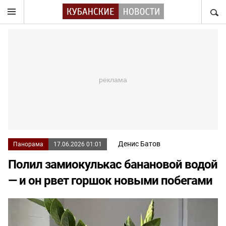
НАЙТ
Денис Батов
Панорама
17.06.2026 01:01
Полил замиокулькас банановой водой
— и он рвет горшок новыми побегами