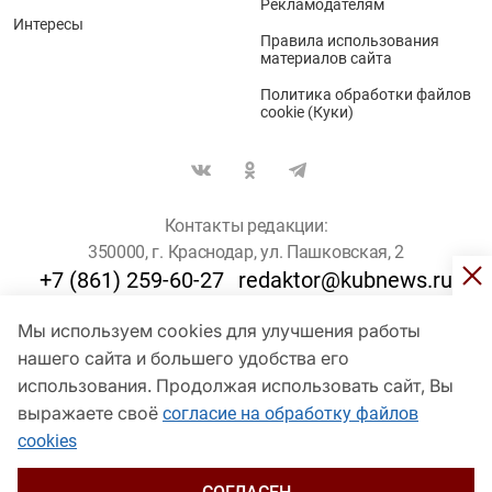
Рекламодателям
Интересы
Правила использования
материалов сайта
Политика обработки файлов
cookie (Куки)
Контакты редакции:
350000, г. Краснодар, ул. Пашковская, 2
+7 (861) 259-60-27
redaktor@kubnews.ru
Мы используем cookies для улучшения работы
Для пользователей старше 16 лет
нашего сайта и большего удобства его
использования. Продолжая использовать сайт, Вы
© Кубанские Новости, 2017
Сетевое издание «kubnews» зарегистрировано Федеральной
выражаете своё
согласие на обработку файлов
службой по надзору в сфере связи, информационных технологий
cookies
и массовых коммуникаций (Роскомнадзор). Регистрационный
номер Эл № ФС 77 - 78802 от 30 июля 2020 года. Учредитель -
ООО "ГИК "Кубанские Новости" (350000, Краснодар, ул.