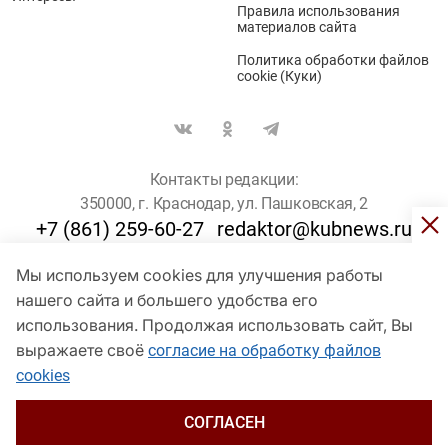
Правила использования
материалов сайта
Политика обработки файлов
cookie (Куки)
Контакты редакции:
350000, г. Краснодар, ул. Пашковская, 2
+7 (861) 259-60-27
redaktor@kubnews.ru
Мы используем cookies для улучшения работы
Для пользователей старше 16 лет
нашего сайта и большего удобства его
© Кубанские Новости, 2017
использования. Продолжая использовать сайт, Вы
Сетевое издание «kubnews» зарегистрировано Федеральной
выражаете своё
согласие на обработку файлов
службой по надзору в сфере связи, информационных технологий
cookies
и массовых коммуникаций (Роскомнадзор). Регистрационный
номер Эл № ФС 77 - 78802 от 30 июля 2020 года. Учредитель -
ООО "ГИК "Кубанские Новости" (350000, Краснодар, ул.
СОГЛАСЕН
Пашковская, 2). Главный редактор – Филиппов О. Ю.