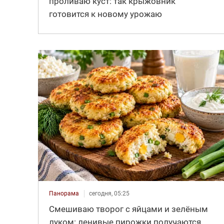
проливаю куст: так крыжовник
готовится к новому урожаю
Панорама
сегодня, 05:25
Смешиваю творог с яйцами и зелёным
луком: ленивые пирожки получаются