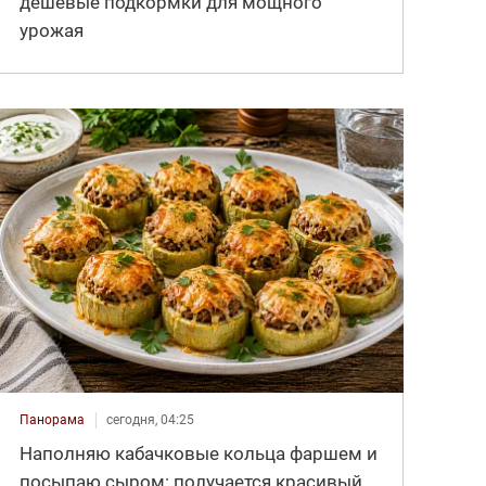
дешёвые подкормки для мощного
урожая
Панорама
сегодня, 04:25
Наполняю кабачковые кольца фаршем и
посыпаю сыром: получается красивый