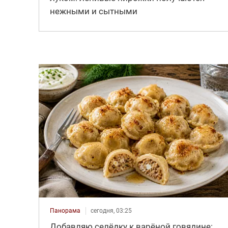
нежными и сытными
Панорама
сегодня, 03:25
Добавляю селёдку к варёной говядине: