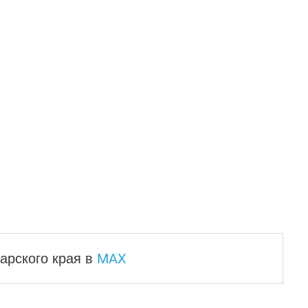
MAX
арского края
в