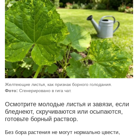
Желтеющие листья, как признак борного голодания.
Фото:
Сгенерировано в гига чат.
Осмотрите молодые листья и завязи, если
бледнеют, скручиваются или осыпаются,
готовьте борный раствор.
Без бора растения не могут нормально цвести,