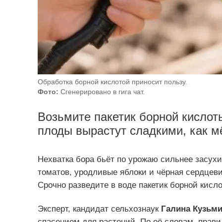
Обработка борной кислотой приносит пользу.
Фото:
Сгенерировано в гига чат.
Возьмите пакетик борной кислоты
плоды вырастут сладкими, как м
Нехватка бора бьёт по урожаю сильнее засухи
томатов, уродливые яблоки и чёрная сердцеви
Срочно разведите в воде пакетик борной кисло
Эксперт, кандидат сельхознаук
Галина Кузьми
спасением для растений. По её словам, прави