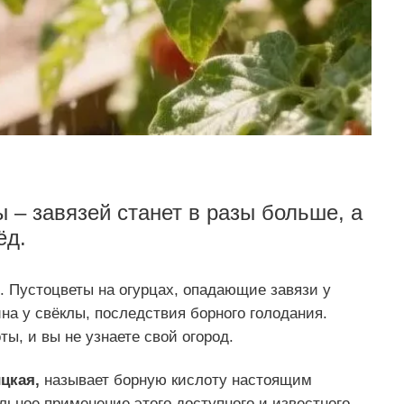
 – завязей станет в разы больше, а
ёд.
. Пустоцветы на огурцах, опадающие завязи у
на у свёклы, последствия борного голодания.
ты, и вы не узнаете свой огород.
цкая,
называет борную кислоту настоящим
льное применение этого доступного и известного