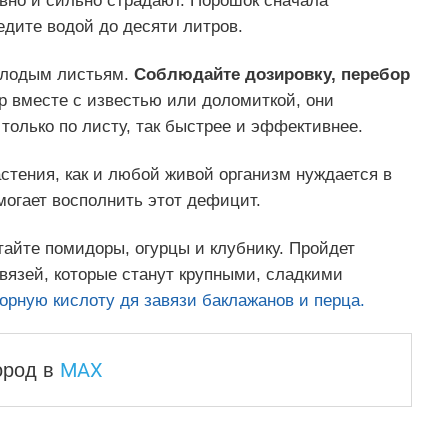
вно и сильно страдают. Порошок сначала
едите водой до десяти литров.
молодым листьям.
Соблюдайте дозировку, перебор
р вместе с известью или доломиткой, они
 только по листу, так быстрее и эффективнее.
астения, как и любой живой организм нуждается в
могает восполнить этот дефицит.
айте помидоры, огурцы и клубнику. Пройдет
авязей, которые станут крупными, сладкими
борную кислоту дя завязи баклажанов и перца.
MAX
город
в