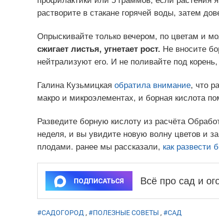
профилактики или 5 граммов, если растения я
растворите в стакане горячей воды, затем дов
Опрыскивайте только вечером, по цветам и 
сжигает листья, угнетает рост.
Не вносите бо
нейтрализуют его. И не поливайте под корень,
Галина Кузьмицкая
обратила внимание
, что р
макро и микроэлементах, и борная кислота по
Разведите борную кислоту из расчёта Обработ
неделя, и вы увидите новую волну цветов и з
плодами. ранее мы рассказали,
как развести 
Всё про сад и о
ПОДПИСАТЬСЯ
#САДОГОРОД
,
#ПОЛЕЗНЫЕ СОВЕТЫ
,
#САД