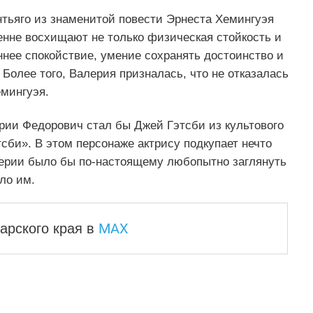
нтьяго из знаменитой повести Эрнеста Хемингуэя
енне восхищают не только физическая стойкость и
ннее спокойствие, умение сохранять достоинство и
олее того, Валерия призналась, что не отказалась
емингуэя.
ии Федорович стал бы Джей Гэтсби из культового
би». В этом персонаже актрису подкупает нечто
алерии было бы по-настоящему любопытно заглянуть
ло им.
MAX
арского края
в