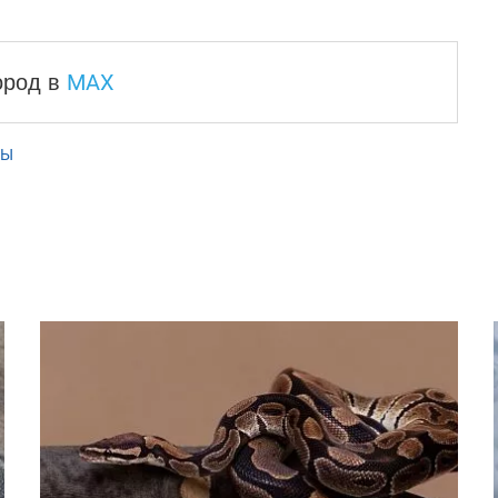
MAX
город
в
ТЫ