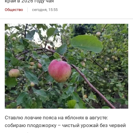
край в 2026 году чая
Общество
сегодня, 15:55
Ставлю ловчие пояса на яблонях в августе:
собираю плодожорку – чистый урожай без червей