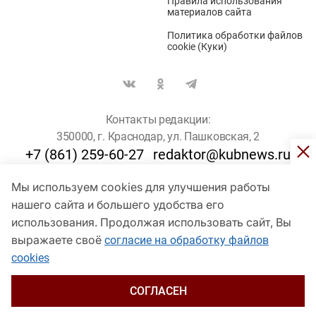
Правила использования
материалов сайта
Политика обработки файлов
cookie (Куки)
Контакты редакции:
350000, г. Краснодар, ул. Пашковская, 2
+7 (861) 259-60-27
redaktor@kubnews.ru
Мы используем cookies для улучшения работы
Для пользователей старше 16 лет
нашего сайта и большего удобства его
© Кубанские Новости, 2017
использования. Продолжая использовать сайт, Вы
Сетевое издание «kubnews» зарегистрировано Федеральной
выражаете своё
согласие на обработку файлов
службой по надзору в сфере связи, информационных технологий
cookies
и массовых коммуникаций (Роскомнадзор). Регистрационный
номер Эл № ФС 77 - 78802 от 30 июля 2020 года. Учредитель -
ООО "ГИК "Кубанские Новости" (350000, Краснодар, ул.
СОГЛАСЕН
Пашковская, 2). Главный редактор – Филиппов О. Ю.