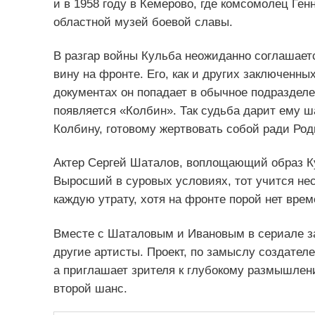
и в 1958 году в Кемерово, где комсомолец Ге
областной музей боевой славы.
В разгар войны Кульба неожиданно соглашаетс
вину на фронте. Его, как и других заключенны
документах он попадает в обычное подраздел
появляется «Колбин». Так судьба дарит ему ш
Колбину, готовому жертвовать собой ради Ро
Актер Сергей Шаталов, воплощающий образ Ку
Выросший в суровых условиях, тот учится нес
каждую утрату, хотя на фронте порой нет врем
Вместе с Шаталовым и Ивановым в сериале з
другие артисты. Проект, по замыслу создателе
а приглашает зрителя к глубокому размышлени
второй шанс.