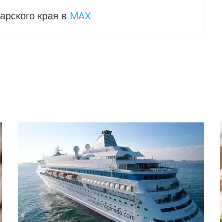
MAX
арского края
в